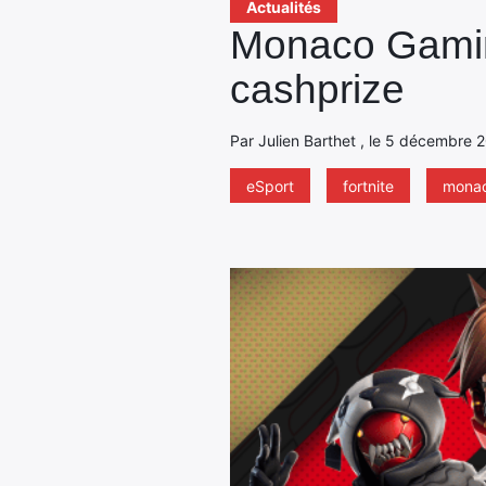
Actualités
Monaco Gamin
cashprize
Par Julien Barthet , le 5 décembre 2
eSport
fortnite
monac