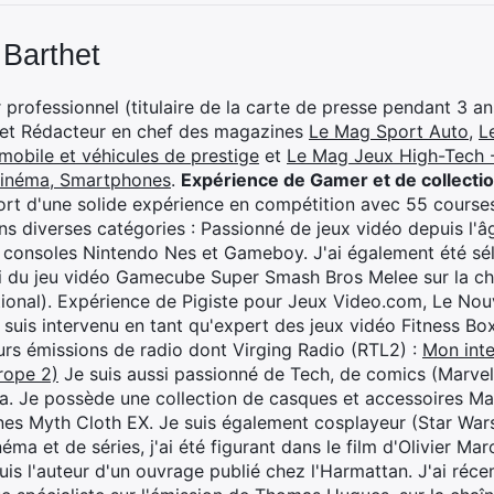
 Barthet
professionnel (titulaire de la carte de presse pendant 3 ans
 et Rédacteur en chef des magazines
Le Mag Sport Auto
,
L
mobile et véhicules de prestige
et
Le Mag Jeux High-Tech -
cinéma, Smartphones
.
Expérience de Gamer et de collecti
rt d'une solide expérience en compétition avec 55 courses
s diverses catégories : Passionné de jeux vidéo depuis l'âge
 consoles Nintendo Nes et Gameboy. J'ai également été séle
i du jeu vidéo Gamecube Super Smash Bros Melee sur la 
ional). Expérience de Pigiste pour Jeux Video.com, Le Nouv
je suis intervenu en tant qu'expert des jeux vidéo Fitness B
eurs émissions de radio dont Virging Radio (RTL2) :
Mon inte
rope 2)
Je suis aussi passionné de Tech, de comics (Marve
ya. Je possède une collection de casques et accessoires Ma
ines Myth Cloth EX. Je suis également cosplayeur (Star War
éma et de séries, j'ai été figurant dans le film d'Olivier M
suis l'auteur d'un ouvrage publié chez l'Harmattan. J'ai ré