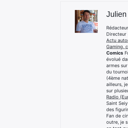
Julien
Rédacteur 
Directeur
Actu auto
Gaming, 
Comics
Fo
évolué dan
armes sur
du tourno
(4ème nat
ailleurs, 
sur plusi
Radio (Eu
Saint Sei
des figur
Fan de cin
outre, je 