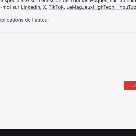
ue spécialiste sur l'émission de Thomas Hugues, sur la chaî
z-moi sur
LinkedIn
,
X
,
TikTok
,
LeMagJeuxHighTech - YouTu
ublications de l'auteur
L