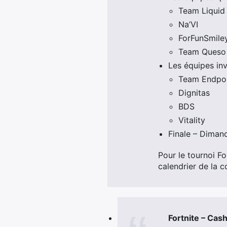
Team Liquid
Na’VI
ForFunSmile
Team Queso
Les équipes inv
Team Endpo
Dignitas
BDS
Vitality
Finale – Diman
Pour le tournoi Fo
calendrier de la c
Fortnite – Cas