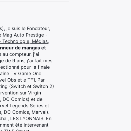
), je suis le Fondateur,
e Mag Auto Prestige -
 Technologie, Médias,
onneur de mangas et
 au compteur, j'ai
 de 9 ans, j'ai fait mes
ctionné pour la finale
chaîne TV Game One
el Obs et e TF1. Par
oxing (Switch et Switch 2)
rvention sur Virgin
l, DC Comics) et de
rvel Legends Series et
s, DC Comics, Marvel).
archal, LES LYONNAIS. En
cemment été intervenant