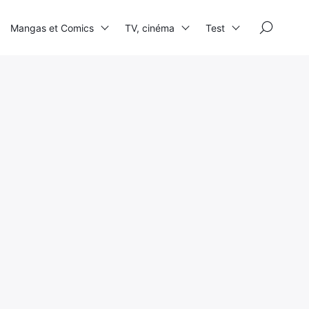
×
Mangas et Comics
TV, cinéma
Test