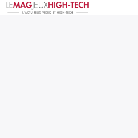
Jeux Vidéo
PC et Hardware
Smartphone et Tablettes
High-Tech
Mangas et Comics
TV, cinéma
Test