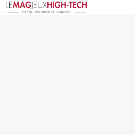
Jeux Vidéo
PC et Hardware
Smartphone et Tablettes
High-Tech
Mangas et Comics
TV, cinéma
Test