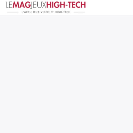
Jeux Vidéo
PC et Hardware
Smartphone et Tablettes
High-Tech
Mangas et Comics
TV, cinéma
Test