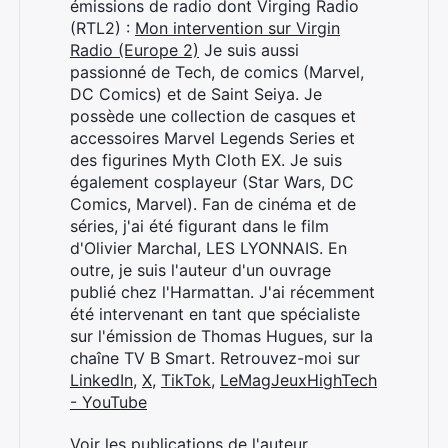
émissions de radio dont Virging Radio
:
(RTL2) :
Mon intervention sur Virgin
Radio (Europe 2)
Je suis aussi
passionné de Tech, de comics (Marvel,
DC Comics) et de Saint Seiya. Je
possède une collection de casques et
accessoires Marvel Legends Series et
des figurines Myth Cloth EX. Je suis
également cosplayeur (Star Wars, DC
Comics, Marvel). Fan de cinéma et de
séries, j'ai été figurant dans le film
d'Olivier Marchal, LES LYONNAIS. En
outre, je suis l'auteur d'un ouvrage
publié chez l'Harmattan. J'ai récemment
été intervenant en tant que spécialiste
sur l'émission de Thomas Hugues, sur la
chaîne TV B Smart. Retrouvez-moi sur
LinkedIn
,
X
,
TikTok
,
LeMagJeuxHighTech
- YouTube
Voir les publications de l'auteur