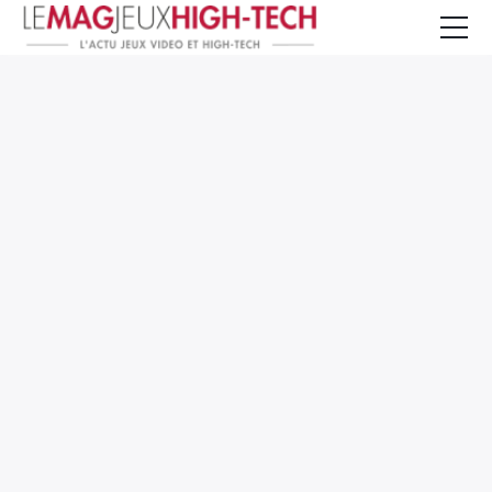
Jeux Vidéo
PC et Hardware
Smartphone et Tablettes
High-Tech
Mangas et Comics
TV, cinéma
Test