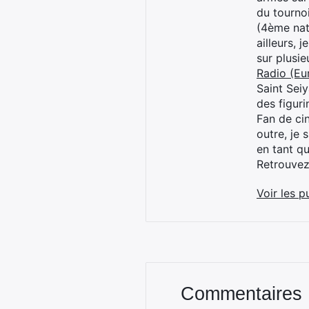
du tourno
(4ème nat
ailleurs, 
sur plusi
Radio (Eu
Saint Sei
des figur
Fan de cin
outre, je 
en tant q
Retrouve
Voir les p
Commentaires