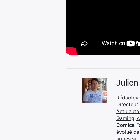
Julien
Rédacteur 
Directeur
Actu auto
Gaming, 
Comics
Fo
évolué dan
armes sur