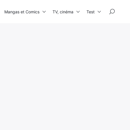
×
Mangas et Comics
TV, cinéma
Test