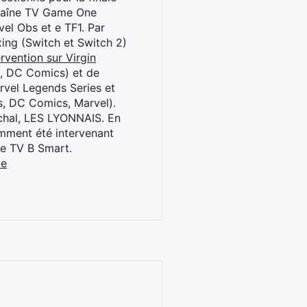
chaîne TV Game One
el Obs et e TF1. Par
oxing (Switch et Switch 2)
rvention sur Virgin
l, DC Comics) et de
rvel Legends Series et
s, DC Comics, Marvel).
archal, LES LYONNAIS. En
cemment été intervenant
ne TV B Smart.
be