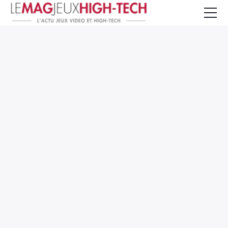
Jeux Vidéo
PC et Hardware
Smartphone et Tablettes
High-Tech
Mangas et Comics
TV, cinéma
Test