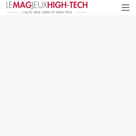
Jeux Vidéo
PC et Hardware
Smartphone et Tablettes
High-Tech
Mangas et Comics
TV, cinéma
Test