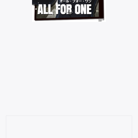
×
Rechercher
: