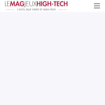
Jeux Vidéo
PC et Hardware
Smartphone et Tablettes
High-Tech
Mangas et Comics
TV, cinéma
Test