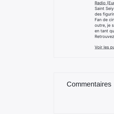
Radio (Eu
Saint Sei
des figur
Fan de cin
outre, je 
en tant q
Retrouve
Voir les p
Commentaires