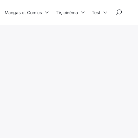
×
Mangas et Comics
TV, cinéma
Test