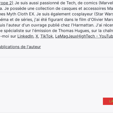
rope 2)
Je suis aussi passionné de Tech, de comics (Marve
ya. Je possède une collection de casques et accessoires Ma
ines Myth Cloth EX. Je suis également cosplayeur (Star War
éma et de séries, j'ai été figurant dans le film d'Olivier M
suis l'auteur d'un ouvrage publié chez l'Harmattan. J'ai ré
ue spécialiste sur l'émission de Thomas Hugues, sur la chaî
z-moi sur
LinkedIn
,
X
,
TikTok
,
LeMagJeuxHighTech - YouTu
ublications de l'auteur
L