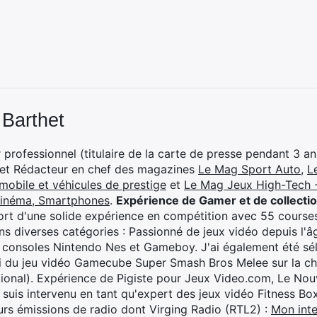
 Barthet
professionnel (titulaire de la carte de presse pendant 3 ans
 et Rédacteur en chef des magazines
Le Mag Sport Auto
,
L
mobile et véhicules de prestige
et
Le Mag Jeux High-Tech -
cinéma, Smartphones
.
Expérience de Gamer et de collecti
rt d'une solide expérience en compétition avec 55 courses
s diverses catégories : Passionné de jeux vidéo depuis l'âge
 consoles Nintendo Nes et Gameboy. J'ai également été séle
i du jeu vidéo Gamecube Super Smash Bros Melee sur la 
ional). Expérience de Pigiste pour Jeux Video.com, Le Nouv
je suis intervenu en tant qu'expert des jeux vidéo Fitness B
eurs émissions de radio dont Virging Radio (RTL2) :
Mon inte