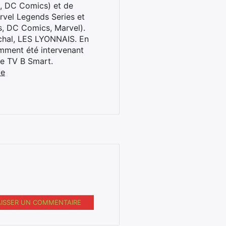
l, DC Comics) et de
rvel Legends Series et
s, DC Comics, Marvel).
archal, LES LYONNAIS. En
cemment été intervenant
ne TV B Smart.
be
AISSER UN COMMENTAIRE