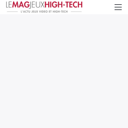
Jeux Vidéo
PC et Hardware
Smartphone et Tablettes
High-Tech
Mangas et Comics
TV, cinéma
Test