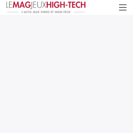
Jeux Vidéo
PC et Hardware
Smartphone et Tablettes
High-Tech
Mangas et Comics
TV, cinéma
Test