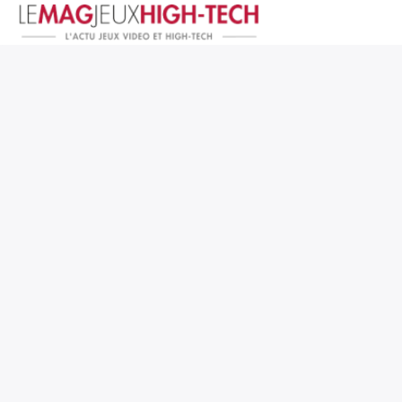
Jeux Vidéo
PC et Hardware
Smartphone et Tablettes
High-Tech
Mangas et Comics
TV, cinéma
Test