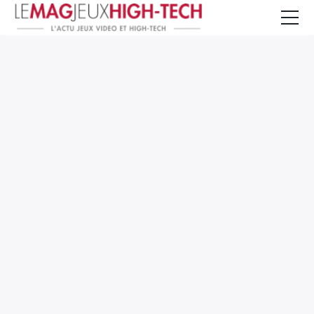
Jeux Vidéo
PC et Hardware
Smartphone et Tablettes
High-Tech
Mangas et Comics
TV, cinéma
Test