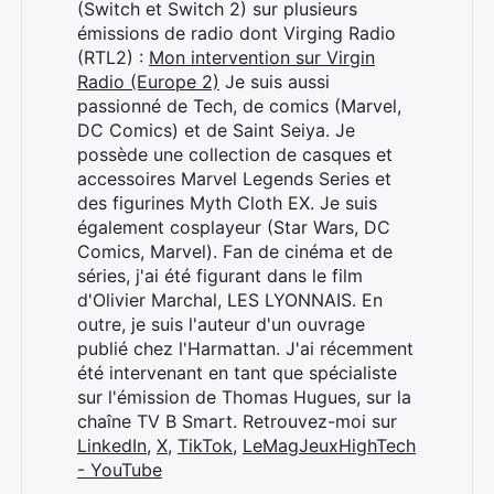
(Switch et Switch 2) sur plusieurs
émissions de radio dont Virging Radio
(RTL2) :
Mon intervention sur Virgin
Radio (Europe 2)
Je suis aussi
passionné de Tech, de comics (Marvel,
DC Comics) et de Saint Seiya. Je
possède une collection de casques et
accessoires Marvel Legends Series et
des figurines Myth Cloth EX. Je suis
également cosplayeur (Star Wars, DC
Comics, Marvel). Fan de cinéma et de
séries, j'ai été figurant dans le film
d'Olivier Marchal, LES LYONNAIS. En
outre, je suis l'auteur d'un ouvrage
publié chez l'Harmattan. J'ai récemment
été intervenant en tant que spécialiste
sur l'émission de Thomas Hugues, sur la
chaîne TV B Smart. Retrouvez-moi sur
LinkedIn
,
X
,
TikTok
,
LeMagJeuxHighTech
- YouTube