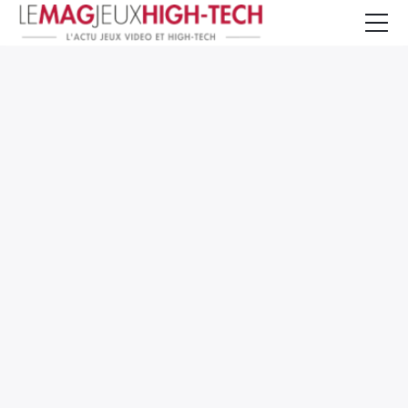
Jeux Vidéo
PC et Hardware
Smartphone et Tablettes
High-Tech
Mangas et Comics
TV, cinéma
Test