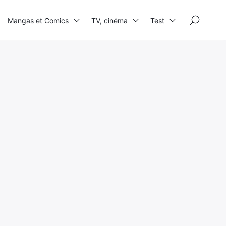
×
Mangas et Comics
TV, cinéma
Test