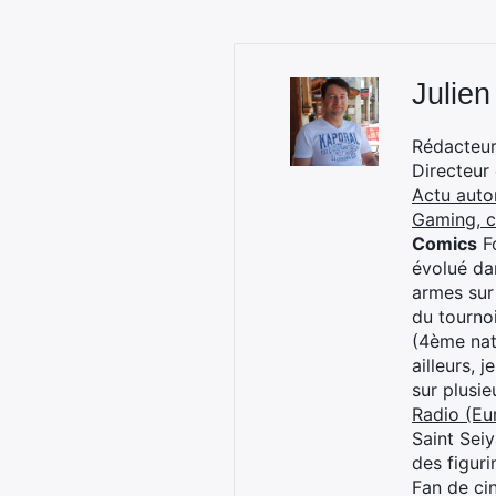
Julien
Rédacteur 
Directeur
Actu auto
Gaming, 
Comics
Fo
évolué dan
armes sur
du tourno
(4ème nat
ailleurs, 
sur plusi
Radio (Eu
Saint Sei
des figur
Fan de cin