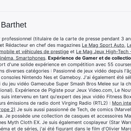
 Barthet
professionnel (titulaire de la carte de presse pendant 3 ans
 et Rédacteur en chef des magazines
Le Mag Sport Auto
,
L
mobile et véhicules de prestige
et
Le Mag Jeux High-Tech -
cinéma, Smartphones
.
Expérience de Gamer et de collecti
rt d'une solide expérience en compétition avec 55 courses
s diverses catégories : Passionné de jeux vidéo depuis l'âge
 consoles Nintendo Nes et Gameboy. J'ai également été séle
i du jeu vidéo Gamecube Super Smash Bros Melee sur la 
ional). Expérience de Pigiste pour Jeux Video.com, Le Nouv
je suis intervenu en tant qu'expert des jeux vidéo Fitness B
eurs émissions de radio dont Virging Radio (RTL2) :
Mon inte
rope 2)
Je suis aussi passionné de Tech, de comics (Marve
ya. Je possède une collection de casques et accessoires Ma
ines Myth Cloth EX. Je suis également cosplayeur (Star War
éma et de séries, j'ai été figurant dans le film d'Olivier M