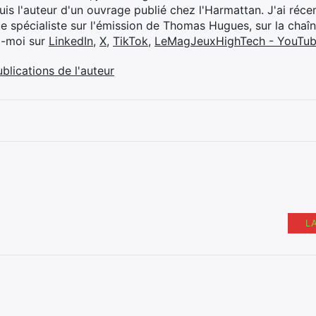
suis l'auteur d'un ouvrage publié chez l'Harmattan. J'ai ré
ue spécialiste sur l'émission de Thomas Hugues, sur la chaî
z-moi sur
LinkedIn
,
X
,
TikTok
,
LeMagJeuxHighTech - YouTu
ublications de l'auteur
L