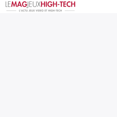
Jeux Vidéo
PC et Hardware
Smartphone et Tablettes
High-Tech
Mangas et Comics
TV, cinéma
Test