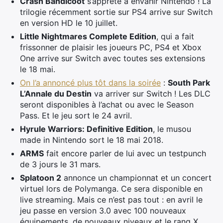
Crash Bandicoot
s’apprête à envahir Nintendo ! La
trilogie récemment sortie sur PS4 arrive sur Switch
en version HD le 10 juillet.
Little Nightmares Complete Edition
, qui a fait
frissonner de plaisir les joueurs PC, PS4 et Xbox
One arrive sur Switch avec toutes ses extensions
le 18 mai.
On l’a annoncé plus tôt dans la soirée
:
South Park
L’Annale du Destin
va arriver sur Switch ! Les DLC
seront disponibles à l’achat ou avec le Season
Pass. Et le jeu sort le 24 avril.
Hyrule Warriors: Definitive Edition
, le musou
made in Nintendo sort le 18 mai 2018.
ARMS
fait encore parler de lui avec un testpunch
de 3 jours le 31 mars.
Splatoon 2
annonce un championnat et un concert
virtuel lors de Polymanga. Ce sera disponible en
live streaming. Mais ce n’est pas tout : en avril le
jeu passe en version 3.0 avec 100 nouveaux
équipements, de nouveaux niveaux et le rang X,