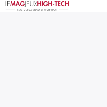
Jeux Vidéo
PC et Hardware
Smartphone et Tablettes
High-Tech
Mangas et Comics
TV, cinéma
Test