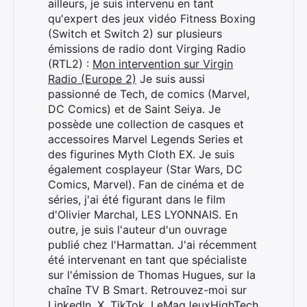
ailleurs, je suis intervenu en tant
qu'expert des jeux vidéo Fitness Boxing
(Switch et Switch 2) sur plusieurs
émissions de radio dont Virging Radio
(RTL2) :
Mon intervention sur Virgin
Radio (Europe 2)
Je suis aussi
passionné de Tech, de comics (Marvel,
DC Comics) et de Saint Seiya. Je
possède une collection de casques et
Rechercher
accessoires Marvel Legends Series et
:
des figurines Myth Cloth EX. Je suis
également cosplayeur (Star Wars, DC
Comics, Marvel). Fan de cinéma et de
séries, j'ai été figurant dans le film
d'Olivier Marchal, LES LYONNAIS. En
outre, je suis l'auteur d'un ouvrage
publié chez l'Harmattan. J'ai récemment
été intervenant en tant que spécialiste
sur l'émission de Thomas Hugues, sur la
chaîne TV B Smart. Retrouvez-moi sur
LinkedIn
,
X
,
TikTok
,
LeMagJeuxHighTech