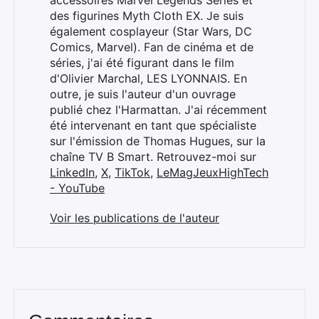
accessoires Marvel Legends Series et
des figurines Myth Cloth EX. Je suis
également cosplayeur (Star Wars, DC
Comics, Marvel). Fan de cinéma et de
séries, j'ai été figurant dans le film
d'Olivier Marchal, LES LYONNAIS. En
outre, je suis l'auteur d'un ouvrage
publié chez l'Harmattan. J'ai récemment
été intervenant en tant que spécialiste
sur l'émission de Thomas Hugues, sur la
chaîne TV B Smart. Retrouvez-moi sur
LinkedIn
,
X
,
TikTok
,
LeMagJeuxHighTech
- YouTube
Voir les publications de l'auteur