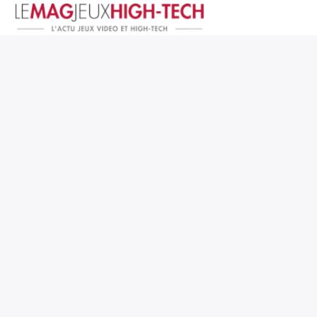
Jeux Vidéo
PC et Hardware
Smartphone et Tablettes
High-Tech
Mangas et Comics
TV, cinéma
Test