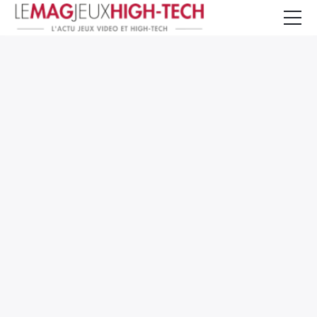
Jeux Vidéo
PC et Hardware
Smartphone et Tablettes
High-Tech
Mangas et Comics
TV, cinéma
Test