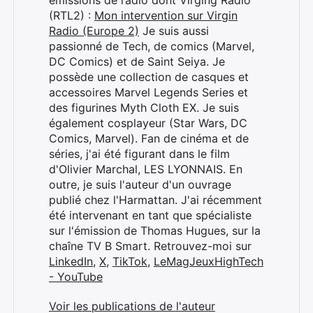
émissions de radio dont Virging Radio
(RTL2) :
Mon intervention sur Virgin
Radio (Europe 2)
Je suis aussi
passionné de Tech, de comics (Marvel,
DC Comics) et de Saint Seiya. Je
possède une collection de casques et
accessoires Marvel Legends Series et
des figurines Myth Cloth EX. Je suis
également cosplayeur (Star Wars, DC
Comics, Marvel). Fan de cinéma et de
séries, j'ai été figurant dans le film
d'Olivier Marchal, LES LYONNAIS. En
outre, je suis l'auteur d'un ouvrage
publié chez l'Harmattan. J'ai récemment
été intervenant en tant que spécialiste
sur l'émission de Thomas Hugues, sur la
chaîne TV B Smart. Retrouvez-moi sur
LinkedIn
,
X
,
TikTok
,
LeMagJeuxHighTech
- YouTube
Voir les publications de l'auteur