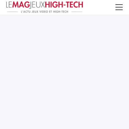
Jeux Vidéo
PC et Hardware
Smartphone et Tablettes
High-Tech
Mangas et Comics
TV, cinéma
Test