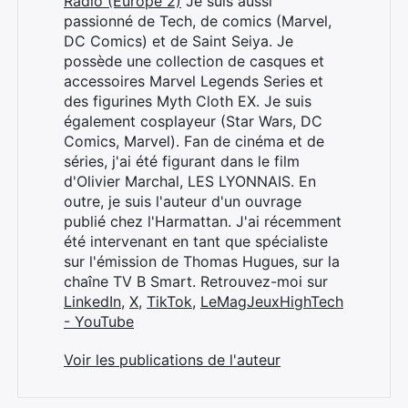
Radio (Europe 2)
Je suis aussi
passionné de Tech, de comics (Marvel,
DC Comics) et de Saint Seiya. Je
possède une collection de casques et
accessoires Marvel Legends Series et
des figurines Myth Cloth EX. Je suis
également cosplayeur (Star Wars, DC
Comics, Marvel). Fan de cinéma et de
séries, j'ai été figurant dans le film
d'Olivier Marchal, LES LYONNAIS. En
outre, je suis l'auteur d'un ouvrage
publié chez l'Harmattan. J'ai récemment
été intervenant en tant que spécialiste
sur l'émission de Thomas Hugues, sur la
chaîne TV B Smart. Retrouvez-moi sur
LinkedIn
,
X
,
TikTok
,
LeMagJeuxHighTech
- YouTube
Voir les publications de l'auteur