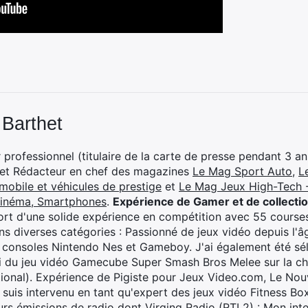
 Barthet
professionnel (titulaire de la carte de presse pendant 3 ans
 et Rédacteur en chef des magazines
Le Mag Sport Auto
,
L
mobile et véhicules de prestige
et
Le Mag Jeux High-Tech -
cinéma, Smartphones
.
Expérience de Gamer et de collecti
rt d'une solide expérience en compétition avec 55 courses
s diverses catégories : Passionné de jeux vidéo depuis l'âge
 consoles Nintendo Nes et Gameboy. J'ai également été séle
i du jeu vidéo Gamecube Super Smash Bros Melee sur la 
ional). Expérience de Pigiste pour Jeux Video.com, Le Nouv
je suis intervenu en tant qu'expert des jeux vidéo Fitness B
eurs émissions de radio dont Virging Radio (RTL2) :
Mon inte