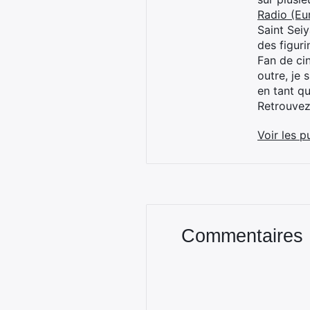
Radio (Eu
Saint Sei
des figur
Fan de cin
outre, je 
en tant q
Retrouve
Voir les p
Commentaires