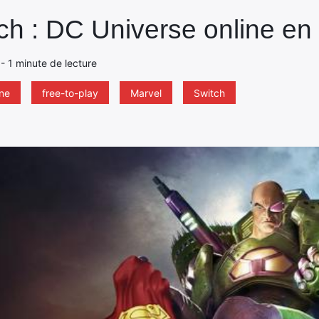
h : DC Universe online en f
9 - 1 minute de lecture
ine
free-to-play
Marvel
Switch