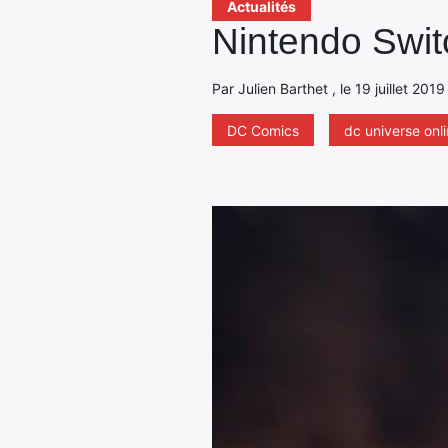
Actualités
Nintendo Switc
Par Julien Barthet , le 19 juillet 201
DC Comics
dc universe onl