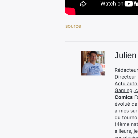
source
Julien
Rédacteur 
Directeur
Actu auto
Gaming, 
Comics
Fo
évolué dan
armes sur
du tourno
(4ème nat
ailleurs, 
sur plusi