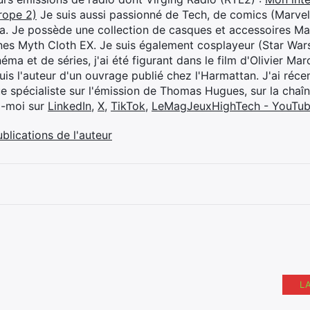
rope 2)
Je suis aussi passionné de Tech, de comics (Marve
ya. Je possède une collection de casques et accessoires Ma
ines Myth Cloth EX. Je suis également cosplayeur (Star War
éma et de séries, j'ai été figurant dans le film d'Olivier M
suis l'auteur d'un ouvrage publié chez l'Harmattan. J'ai ré
ue spécialiste sur l'émission de Thomas Hugues, sur la chaî
z-moi sur
LinkedIn
,
X
,
TikTok
,
LeMagJeuxHighTech - YouTu
ublications de l'auteur
L