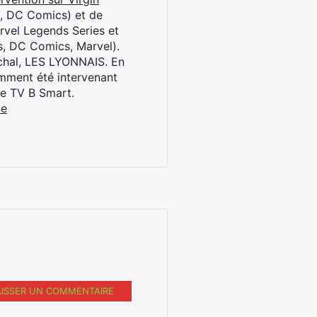
l, DC Comics) et de
rvel Legends Series et
s, DC Comics, Marvel).
archal, LES LYONNAIS. En
cemment été intervenant
ne TV B Smart.
be
AISSER UN COMMENTAIRE