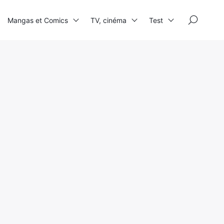
×
Mangas et Comics
TV, cinéma
Test