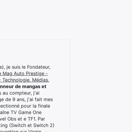
), je suis le Fondateur,
e Mag Auto Prestige -
 Technologie, Médias,
onneur de mangas et
 au compteur, j'ai
 de 9 ans, j'ai fait mes
ctionné pour la finale
chaîne TV Game One
el Obs et e TF1. Par
oxing (Switch et Switch 2)
rvention sur Virgin