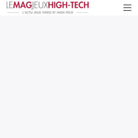
Jeux Vidéo
PC et Hardware
Smartphone et Tablettes
High-Tech
Mangas et Comics
TV, cinéma
Test