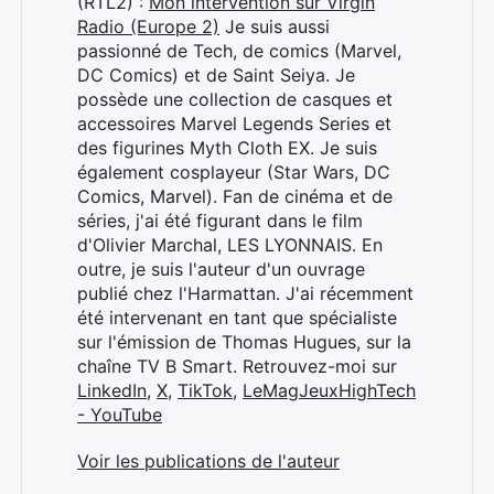
(RTL2) :
Mon intervention sur Virgin
Radio (Europe 2)
Je suis aussi
passionné de Tech, de comics (Marvel,
DC Comics) et de Saint Seiya. Je
possède une collection de casques et
accessoires Marvel Legends Series et
des figurines Myth Cloth EX. Je suis
également cosplayeur (Star Wars, DC
Comics, Marvel). Fan de cinéma et de
séries, j'ai été figurant dans le film
d'Olivier Marchal, LES LYONNAIS. En
outre, je suis l'auteur d'un ouvrage
publié chez l'Harmattan. J'ai récemment
été intervenant en tant que spécialiste
sur l'émission de Thomas Hugues, sur la
chaîne TV B Smart. Retrouvez-moi sur
LinkedIn
,
X
,
TikTok
,
LeMagJeuxHighTech
- YouTube
Voir les publications de l'auteur