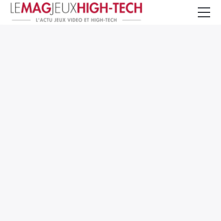
Jeux Vidéo
PC et Hardware
Smartphone et Tablettes
High-Tech
Mangas et Comics
TV, cinéma
Test