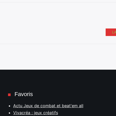
L
Favoris
Actu Jeux de combat et beat'em all
Vivacréa : jeux créatifs