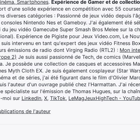
cinéma, Smartphones
.
Expérience de Gamer et de collecti
rt d'une solide expérience en compétition avec 55 courses
s diverses catégories : Passionné de jeux vidéo depuis l'âge
 consoles Nintendo Nes et Gameboy. J'ai également été séle
i du jeu vidéo Gamecube Super Smash Bros Melee sur la 
ional). Expérience de Pigiste pour Jeux Video.com, Le Nouv
je suis intervenu en tant qu'expert des jeux vidéo Fitness B
eurs émissions de radio dont Virging Radio (RTL2) :
Mon inte
rope 2)
Je suis aussi passionné de Tech, de comics (Marve
ya. Je possède une collection de casques et accessoires Ma
ines Myth Cloth EX. Je suis également cosplayeur (Star War
éma et de séries, j'ai été figurant dans le film d'Olivier M
suis l'auteur d'un ouvrage publié chez l'Harmattan. J'ai ré
ue spécialiste sur l'émission de Thomas Hugues, sur la chaî
z-moi sur
LinkedIn
,
X
,
TikTok
,
LeMagJeuxHighTech - YouTu
ublications de l'auteur