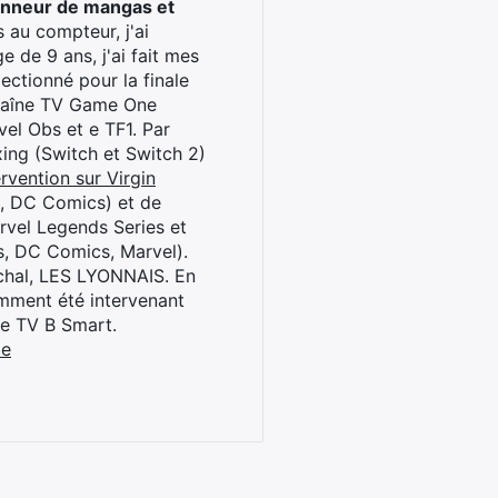
onneur de mangas et
 au compteur, j'ai
 de 9 ans, j'ai fait mes
ctionné pour la finale
chaîne TV Game One
el Obs et e TF1. Par
oxing (Switch et Switch 2)
rvention sur Virgin
l, DC Comics) et de
rvel Legends Series et
s, DC Comics, Marvel).
archal, LES LYONNAIS. En
cemment été intervenant
ne TV B Smart.
be