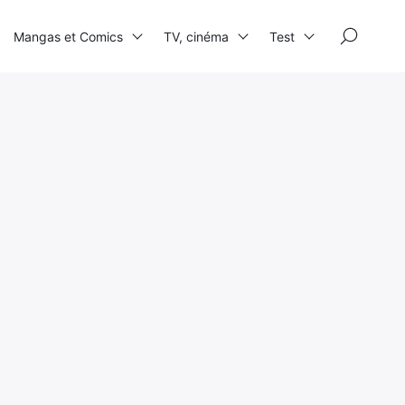
×
Mangas et Comics
TV, cinéma
Test