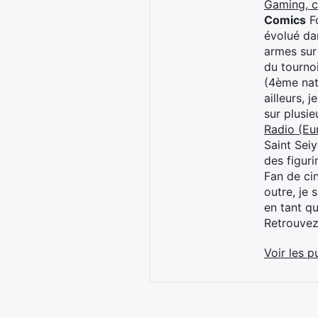
Gaming, 
Comics
Fo
évolué dan
armes sur
du tourno
(4ème nat
ailleurs, 
sur plusi
Radio (Eu
Saint Sei
des figur
Fan de cin
outre, je 
en tant q
Retrouve
Voir les p