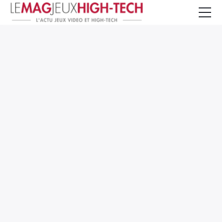
Jeux Vidéo
PC et Hardware
Smartphone et Tablettes
High-Tech
Mangas et Comics
TV, cinéma
Test