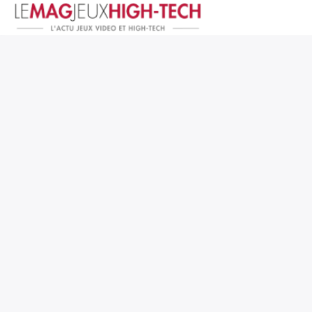
Jeux Vidéo
PC et Hardware
Smartphone et Tablettes
High-Tech
Mangas et Comics
TV, cinéma
Test