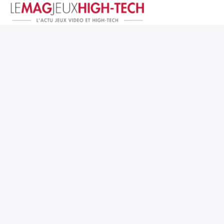
Jeux Vidéo
PC et Hardware
Smartphone et Tablettes
High-Tech
Mangas et Comics
TV, cinéma
Test