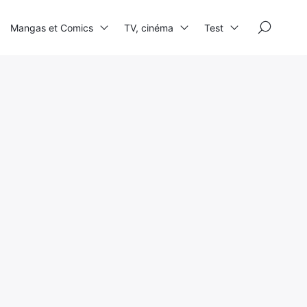
×
Mangas et Comics
TV, cinéma
Test