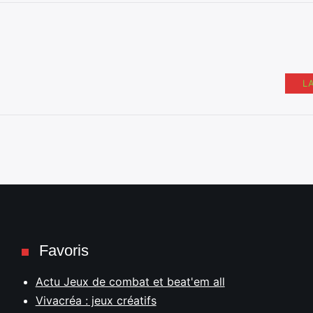
L
Favoris
Actu Jeux de combat et beat'em all
Vivacréa : jeux créatifs