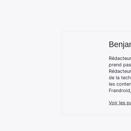
Benja
Rédacteur
prend pas
Rédacteur
de la tec
les conte
Frandroid
Voir les p