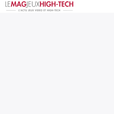
Jeux Vidéo
PC et Hardware
Smartphone et Tablettes
High-Tech
Mangas et Comics
TV, cinéma
Test