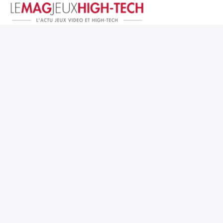
Jeux Vidéo
PC et Hardware
Smartphone et Tablettes
High-Tech
Mangas et Comics
TV, cinéma
Test