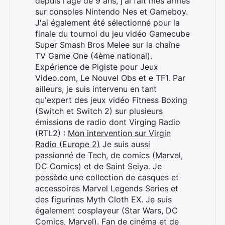
depuis l'âge de 9 ans, j'ai fait mes armes
sur consoles Nintendo Nes et Gameboy.
J'ai également été sélectionné pour la
finale du tournoi du jeu vidéo Gamecube
Super Smash Bros Melee sur la chaîne
TV Game One (4ème national).
Expérience de Pigiste pour Jeux
Video.com, Le Nouvel Obs et e TF1. Par
ailleurs, je suis intervenu en tant
qu'expert des jeux vidéo Fitness Boxing
(Switch et Switch 2) sur plusieurs
émissions de radio dont Virging Radio
(RTL2) :
Mon intervention sur Virgin
Radio (Europe 2)
Je suis aussi
passionné de Tech, de comics (Marvel,
DC Comics) et de Saint Seiya. Je
possède une collection de casques et
accessoires Marvel Legends Series et
des figurines Myth Cloth EX. Je suis
également cosplayeur (Star Wars, DC
Comics, Marvel). Fan de cinéma et de