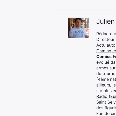
Julien
Rédacteur 
Directeur
Actu auto
Gaming, 
Comics
Fo
évolué dan
armes sur
du tourno
(4ème nat
ailleurs, 
sur plusi
Radio (Eu
Saint Sei
des figur
Fan de cin