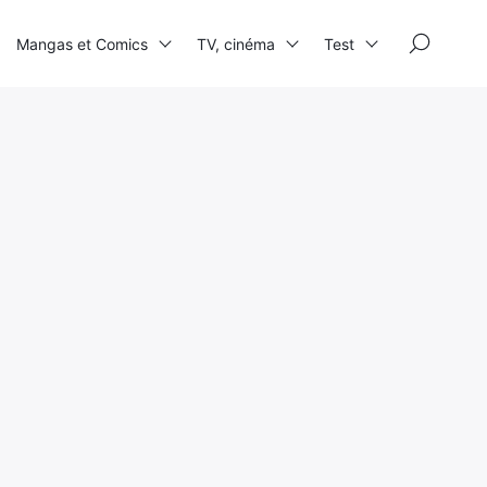
×
Mangas et Comics
TV, cinéma
Test