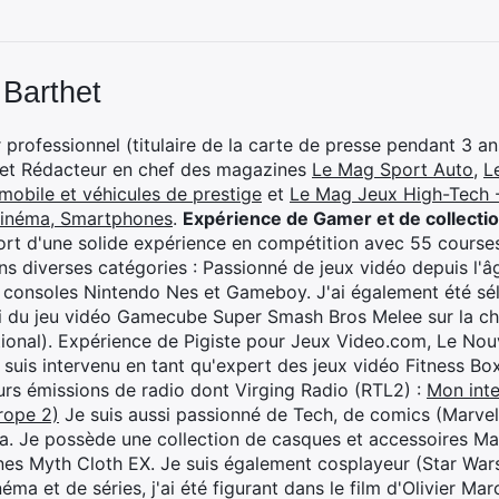
 Barthet
professionnel (titulaire de la carte de presse pendant 3 ans
 et Rédacteur en chef des magazines
Le Mag Sport Auto
,
L
mobile et véhicules de prestige
et
Le Mag Jeux High-Tech -
cinéma, Smartphones
.
Expérience de Gamer et de collecti
rt d'une solide expérience en compétition avec 55 courses
s diverses catégories : Passionné de jeux vidéo depuis l'âge
 consoles Nintendo Nes et Gameboy. J'ai également été séle
i du jeu vidéo Gamecube Super Smash Bros Melee sur la 
ional). Expérience de Pigiste pour Jeux Video.com, Le Nouv
je suis intervenu en tant qu'expert des jeux vidéo Fitness B
eurs émissions de radio dont Virging Radio (RTL2) :
Mon inte
rope 2)
Je suis aussi passionné de Tech, de comics (Marve
ya. Je possède une collection de casques et accessoires Ma
ines Myth Cloth EX. Je suis également cosplayeur (Star War
éma et de séries, j'ai été figurant dans le film d'Olivier M