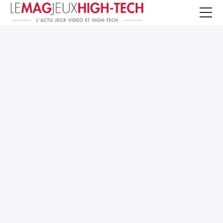
Jeux Vidéo
PC et Hardware
Smartphone et Tablettes
High-Tech
Mangas et Comics
TV, cinéma
Test