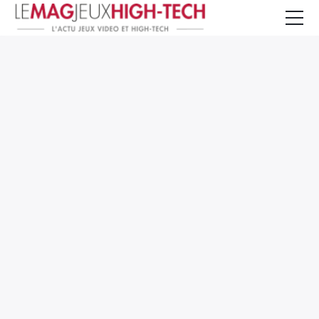
Jeux Vidéo
PC et Hardware
Smartphone et Tablettes
High-Tech
Mangas et Comics
TV, cinéma
Test