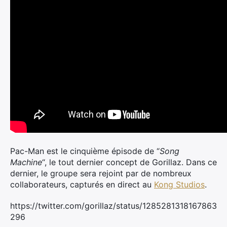
Pac-Man est le cinquième épisode de “
Song
Machine
“, le tout dernier concept de Gorillaz. Dans ce
dernier, le groupe sera rejoint par de nombreux
collaborateurs, capturés en direct au
Kong Studios
.
https://twitter.com/gorillaz/status/1285281318167863
296