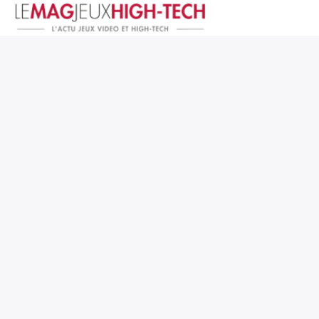
Jeux Vidéo
PC et Hardware
Smartphone et Tablettes
High-Tech
Mangas et Comics
TV, cinéma
Test