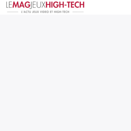
Jeux Vidéo
PC et Hardware
Smartphone et Tablettes
High-Tech
Mangas et Comics
TV, cinéma
Test