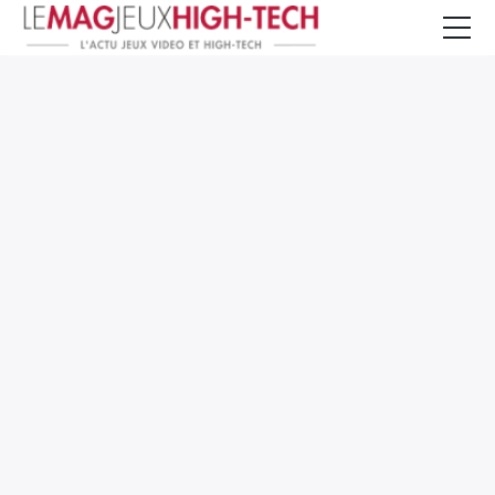
Jeux Vidéo
PC et Hardware
Smartphone et Tablettes
High-Tech
Mangas et Comics
TV, cinéma
Test