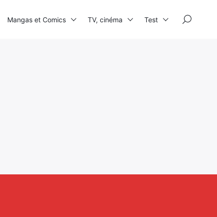
×
Mangas et Comics
TV, cinéma
Test