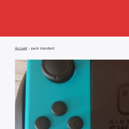
Accueil
›
pack standard