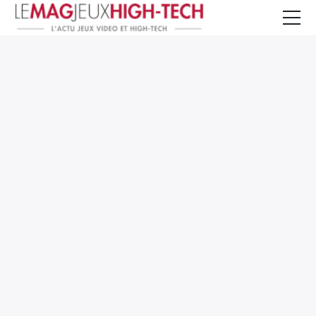
Jeux Vidéo
PC et Hardware
Smartphone et Tablettes
High-Tech
Mangas et Comics
TV, cinéma
Test