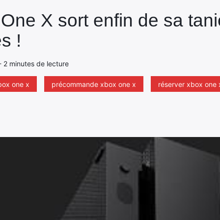
ne X sort enfin de sa tani
s !
- 2 minutes de lecture
box one x
précommande xbox one x
réserver xbox one 