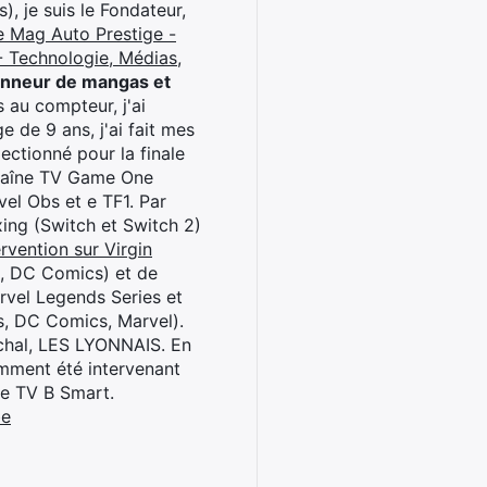
), je suis le Fondateur,
e Mag Auto Prestige -
 Technologie, Médias,
onneur de mangas et
 au compteur, j'ai
 de 9 ans, j'ai fait mes
ctionné pour la finale
chaîne TV Game One
el Obs et e TF1. Par
oxing (Switch et Switch 2)
rvention sur Virgin
l, DC Comics) et de
rvel Legends Series et
s, DC Comics, Marvel).
archal, LES LYONNAIS. En
cemment été intervenant
ne TV B Smart.
be