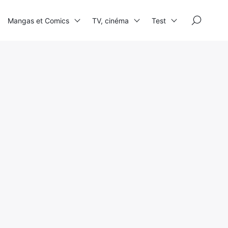
×
Mangas et Comics
TV, cinéma
Test