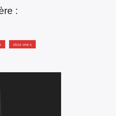
ère :
x
xbox one x