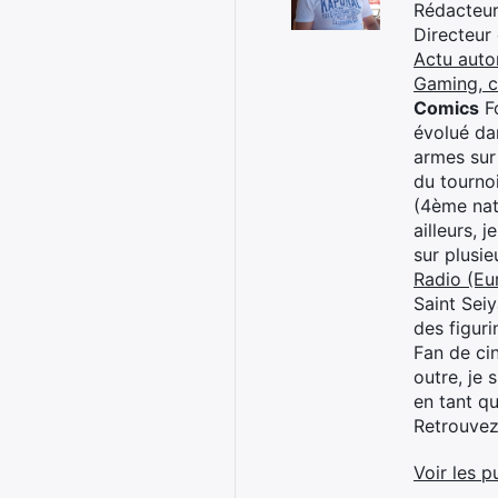
Rédacteur 
Directeur
Actu auto
Gaming, 
Comics
Fo
évolué dan
armes sur
du tourno
(4ème nat
ailleurs, 
sur plusi
Radio (Eu
Saint Sei
des figur
Fan de cin
outre, je 
en tant q
Retrouve
Voir les p