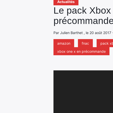
Actualités
Le pack Xbox O
précommande
Par Julien Barthet , le 20 août 2017 
amazon
fnac
pack x
xbox one x en précommande