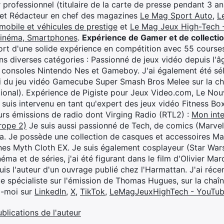
professionnel (titulaire de la carte de presse pendant 3 ans
 et Rédacteur en chef des magazines
Le Mag Sport Auto
,
L
mobile et véhicules de prestige
et
Le Mag Jeux High-Tech -
cinéma, Smartphones
.
Expérience de Gamer et de collecti
rt d'une solide expérience en compétition avec 55 courses
s diverses catégories : Passionné de jeux vidéo depuis l'âge
 consoles Nintendo Nes et Gameboy. J'ai également été séle
i du jeu vidéo Gamecube Super Smash Bros Melee sur la 
ional). Expérience de Pigiste pour Jeux Video.com, Le Nouv
je suis intervenu en tant qu'expert des jeux vidéo Fitness B
eurs émissions de radio dont Virging Radio (RTL2) :
Mon inte
rope 2)
Je suis aussi passionné de Tech, de comics (Marve
ya. Je possède une collection de casques et accessoires Ma
ines Myth Cloth EX. Je suis également cosplayeur (Star War
éma et de séries, j'ai été figurant dans le film d'Olivier M
suis l'auteur d'un ouvrage publié chez l'Harmattan. J'ai ré
ue spécialiste sur l'émission de Thomas Hugues, sur la chaî
z-moi sur
LinkedIn
,
X
,
TikTok
,
LeMagJeuxHighTech - YouTu
ublications de l'auteur