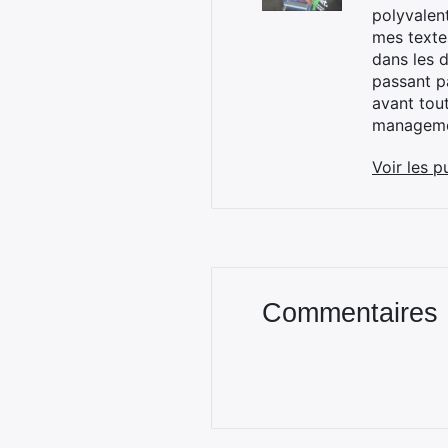
polyvalen
mes textes
dans les d
passant p
avant tou
managemen
Voir les p
Commentaires