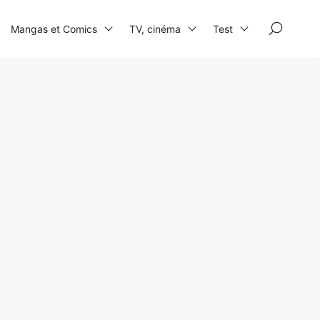
×
Mangas et Comics
TV, cinéma
Test