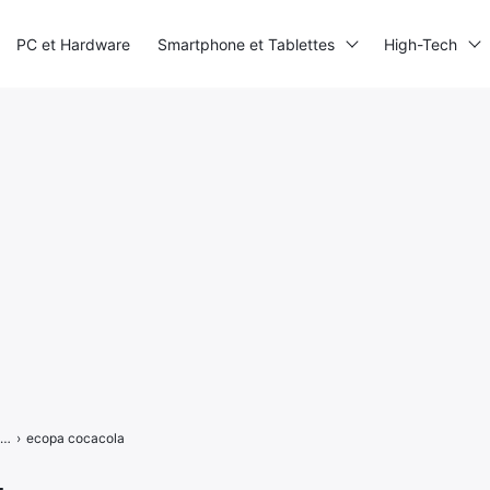
PC et Hardware
Smartphone et Tablettes
High-Tech
Paris Games Week : Coca-Cola lance l’eCOPA Coca-Cola en France avec EA et la FFF !
›
ecopa cocacola