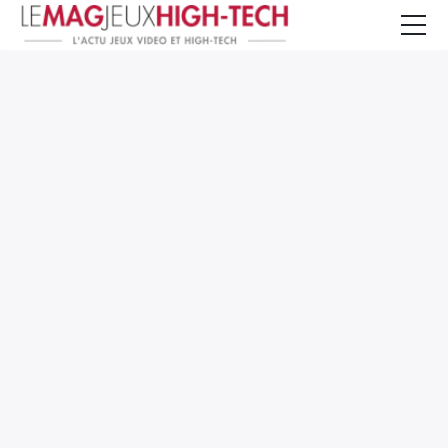
Jeux Vidéo
PC et Hardware
Smartphone et Tablettes
High-Tech
Mangas et Comics
TV, cinéma
Test