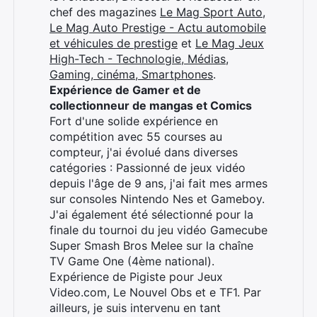
chef des magazines
Le Mag Sport Auto
,
Le Mag Auto Prestige - Actu automobile
et véhicules de prestige
et
Le Mag Jeux
High-Tech - Technologie, Médias,
Gaming, cinéma, Smartphones
.
Expérience de Gamer et de
collectionneur de mangas et Comics
Fort d'une solide expérience en
compétition avec 55 courses au
compteur, j'ai évolué dans diverses
catégories : Passionné de jeux vidéo
depuis l'âge de 9 ans, j'ai fait mes armes
sur consoles Nintendo Nes et Gameboy.
J'ai également été sélectionné pour la
finale du tournoi du jeu vidéo Gamecube
Super Smash Bros Melee sur la chaîne
TV Game One (4ème national).
Expérience de Pigiste pour Jeux
Video.com, Le Nouvel Obs et e TF1. Par
ailleurs, je suis intervenu en tant