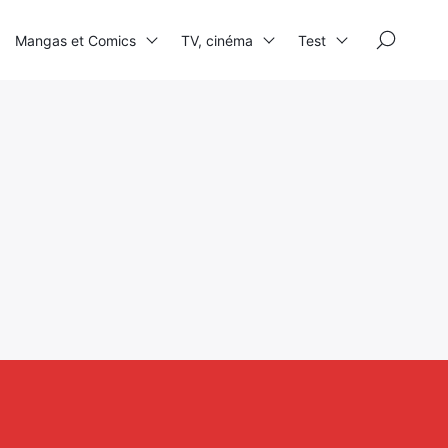
×
Mangas et Comics
TV, cinéma
Test