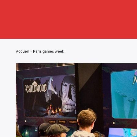
Accueil
›
Paris games week