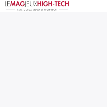
Jeux Vidéo
PC et Hardware
Smartphone et Tablettes
High-Tech
Mangas et Comics
TV, cinéma
Test