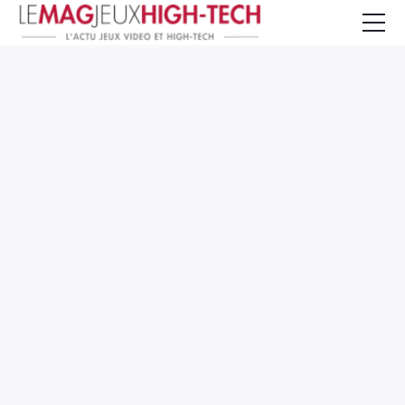
Jeux Vidéo
PC et Hardware
Smartphone et Tablettes
High-Tech
Mangas et Comics
TV, cinéma
Test