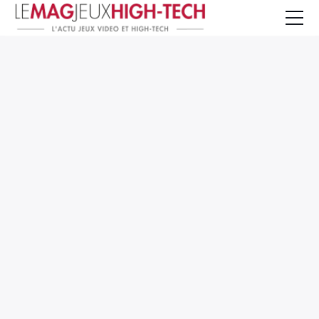
Jeux Vidéo
PC et Hardware
Smartphone et Tablettes
High-Tech
Mangas et Comics
TV, cinéma
Test