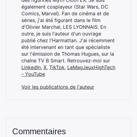
des figurines Myth Cloth EX. Je suis
également cosplayeur (Star Wars, DC
Comics, Marvel). Fan de cinéma et de
séries, j'ai été figurant dans le film
d'Olivier Marchal, LES LYONNAIS. En
outre, je suis l'auteur d'un ouvrage
publié chez l'Harmattan. J'ai récemment
été intervenant en tant que spécialiste
sur l'émission de Thomas Hugues, sur la
chaîne TV B Smart. Retrouvez-moi sur
LinkedIn
,
X
,
TikTok
,
LeMagJeuxHighTech
- YouTube
Voir les publications de l'auteur
Commentaires