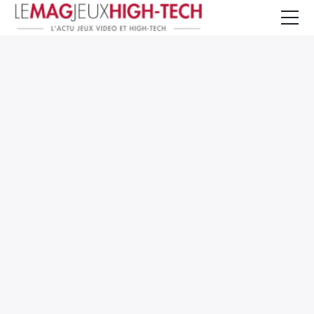
Jeux Vidéo
PC et Hardware
Smartphone et Tablettes
High-Tech
Mangas et Comics
TV, cinéma
Test