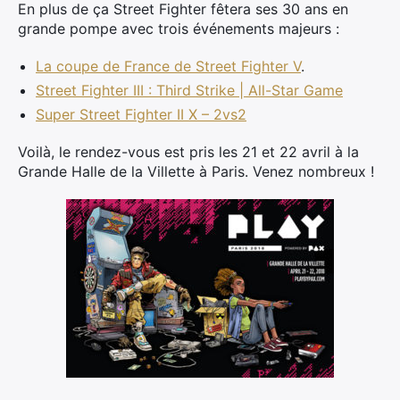
En plus de ça Street Fighter fêtera ses 30 ans en
grande pompe avec trois événements majeurs :
×
La coupe de France de Street Fighter V
.
Street Fighter III : Third Strike | All-Star Game
Super Street Fighter II X – 2vs2
Rechercher
Voilà, le rendez-vous est pris les 21 et 22 avril à la
:
Grande Halle de la Villette à Paris. Venez nombreux !