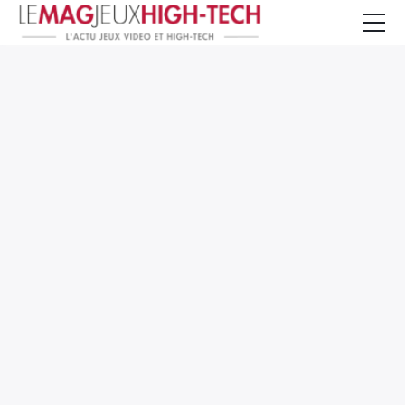
Jeux Vidéo
PC et Hardware
Smartphone et Tablettes
High-Tech
Mangas et Comics
TV, cinéma
Test