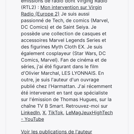
émissions de radio dont Virging Radio
(RTL2) :
Mon intervention sur Virgin
Radio (Europe 2)
Je suis aussi
passionné de Tech, de comics (Marvel,
DC Comics) et de Saint Seiya. Je
possède une collection de casques et
accessoires Marvel Legends Series et
des figurines Myth Cloth EX. Je suis
également cosplayeur (Star Wars, DC
Comics, Marvel). Fan de cinéma et de
séries, j'ai été figurant dans le film
d'Olivier Marchal, LES LYONNAIS. En
outre, je suis l'auteur d'un ouvrage
publié chez l'Harmattan. J'ai récemment
été intervenant en tant que spécialiste
sur l'émission de Thomas Hugues, sur la
chaîne TV B Smart. Retrouvez-moi sur
LinkedIn
,
X
,
TikTok
,
LeMagJeuxHighTech
- YouTube
Voir les publications de l'auteur