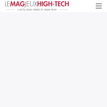
Jeux Vidéo
PC et Hardware
Smartphone et Tablettes
High-Tech
Mangas et Comics
TV, cinéma
Test