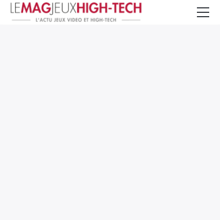
Jeux Vidéo
PC et Hardware
Smartphone et Tablettes
High-Tech
Mangas et Comics
TV, cinéma
Test